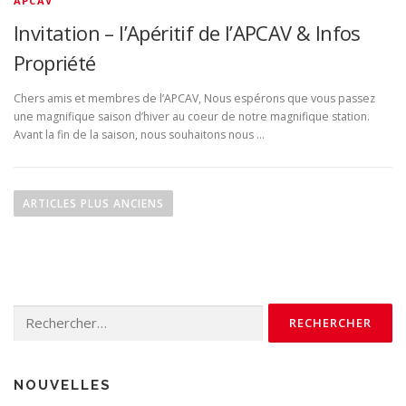
APCAV
Invitation – l’Apéritif de l’APCAV & Infos
Propriété
Chers amis et membres de l’APCAV, Nous espérons que vous passez
une magnifique saison d’hiver au coeur de notre magnifique station.
Avant la fin de la saison, nous souhaitons nous …
N
a
ARTICLES PLUS ANCIENS
v
i
g
a
Rechercher :
t
i
o
NOUVELLES
n