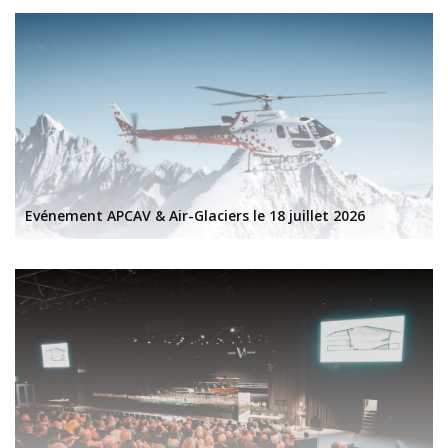
d
e
s
a
r
t
i
c
l
Evénement APCAV & Air-Glaciers le 18 juillet 2026
e
s