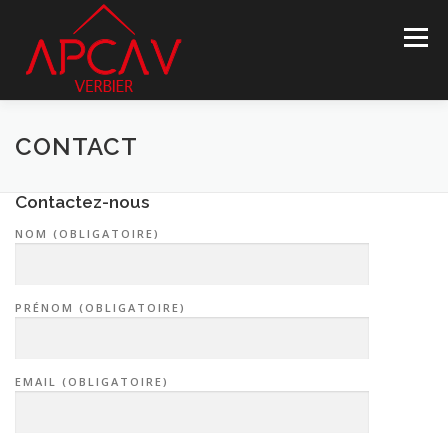
Aller
au
Menu
contenu
ASSOCIATION
INFOS PROPRIÉTÉS
NOUVELLES
CONTACT
Contactez-nous
DEVENEZ MEMBRE
PARTENAIRES
CONTACT
NOM (OBLIGATOIRE)
LANGUE :
PRÉNOM (OBLIGATOIRE)
EMAIL (OBLIGATOIRE)