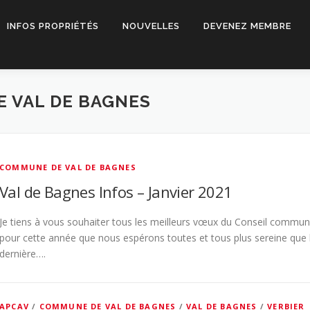
INFOS PROPRIÉTÉS
NOUVELLES
DEVENEZ MEMBRE
 VAL DE BAGNES
COMMUNE DE VAL DE BAGNES
Val de Bagnes Infos – Janvier 2021
Je tiens à vous souhaiter tous les meilleurs vœux du Conseil commun
pour cette année que nous espérons toutes et tous plus sereine que 
dernière….
APCAV
/
COMMUNE DE VAL DE BAGNES
/
VAL DE BAGNES
/
VERBIER