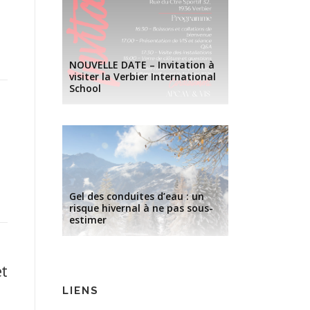
NOUVELLE DATE – Invitation à
visiter la Verbier International
School
Gel des conduites d’eau : un
risque hivernal à ne pas sous-
estimer
et
LIENS