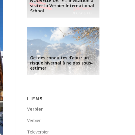
NOUVELLE DATE – Invitation à
visiter la Verbier International
School
Gel des conduites d’eau : un
risque hivernal à ne pas sous-
estimer
LIENS
Verbier
Verbier
Televerbier