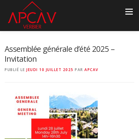
Aller
au
Menu
contenu
ASSOCIATION
INFOS PROPRIÉTÉS
NOUVELLES
Assemblée générale d’été 2025 –
Invitation
DEVENEZ MEMBRE
PARTENAIRES
CONTACT
PUBLIÉ LE
JEUDI 10 JUILLET 2025
PAR
APCAV
LANGUE :