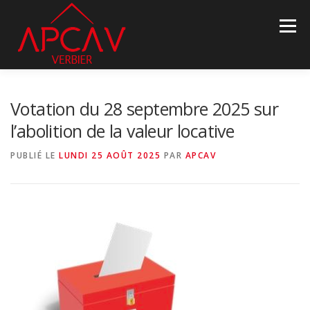
Aller
au
Menu
contenu
ASSOCIATION
INFOS PROPRIÉTÉS
NOUVELLES
Votation du 28 septembre 2025 sur
l’abolition de la valeur locative
DEVENEZ MEMBRE
PARTENAIRES
CONTACT
PUBLIÉ LE
LUNDI 25 AOÛT 2025
PAR
APCAV
LANGUE :