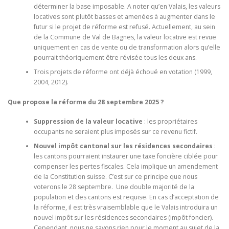
déterminer la base imposable. A noter qu’en Valais, les valeurs
locatives sont plutôt basses et amenées à augmenter dans le
futur si le projet de réforme est refusé. Actuellement, au sein
de la Commune de Val de Bagnes, la valeur locative est revue
uniquement en cas de vente ou de transformation alors qu’elle
pourrait théoriquement être révisée tous les deux ans.
Trois projets de réforme ont déjà échoué en votation (1999,
2004, 2012).
Que propose la réforme du 28 septembre 2025 ?
Suppression de la valeur locative
: les propriétaires
occupants ne seraient plus imposés sur ce revenu fictif.
Nouvel impôt cantonal sur les résidences secondaires
:
les cantons pourraient instaurer une taxe foncière ciblée pour
compenser les pertes fiscales. Cela implique un amendement
de la Constitution suisse. C’est sur ce principe que nous
voterons le 28 septembre. Une double majorité de la
population et des cantons est requise. En cas d’acceptation de
la réforme, il est très vraisemblable que le Valais introduira un
nouvel impôt sur les résidences secondaires (impôt foncier).
Cependant, nous ne savons rien pour le moment au sujet de la