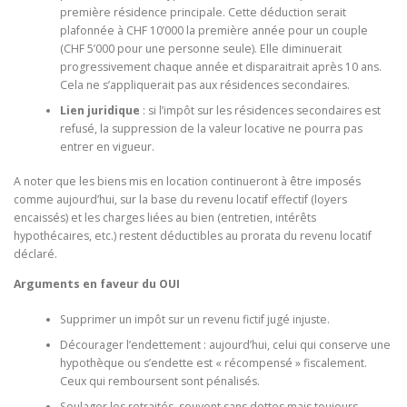
première résidence principale. Cette déduction serait
plafonnée à CHF 10’000 la première année pour un couple
(CHF 5’000 pour une personne seule). Elle diminuerait
progressivement chaque année et disparaitrait après 10 ans.
Cela ne s’appliquerait pas aux résidences secondaires.
Lien juridique
: si l’impôt sur les résidences secondaires est
refusé, la suppression de la valeur locative ne pourra pas
entrer en vigueur.
A noter que les biens mis en location continueront à être imposés
comme aujourd’hui, sur la base du revenu locatif effectif (loyers
encaissés) et les charges liées au bien (entretien, intérêts
hypothécaires, etc.) restent déductibles au prorata du revenu locatif
déclaré.
Arguments en faveur du OUI
Supprimer un impôt sur un revenu fictif jugé injuste.
Décourager l’endettement : aujourd’hui, celui qui conserve une
hypothèque ou s’endette est « récompensé » fiscalement.
Ceux qui remboursent sont pénalisés.
Soulager les retraités, souvent sans dettes mais toujours